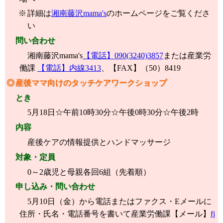
詳細は
湘南藤沢mama's
のホームページをご覧くださ
い
問い合わせ
湘南藤沢mama's
【電話】090(3240)3857
または産業労
働課
【電話】内線3413
、【FAX】（50）8419
産後ママ向けのタッチケアワークショップ
とき
5月18日☆午前10時30分☆午後0時30分☆午後2時
内容
産後ケアの情報提供とハンドマッサージ
対象・定員
0～2歳児と母親各回6組（先着順）
申し込み・問い合わせ
5月10日（金）から電話またはファクス・Eメールに
住所・氏名・電話番号を書いて産業労働課【メール】
fj