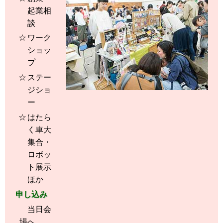
起業相
談
ワーク
ショッ
プ
ステー
ジショ
ー
はたら
く車大
集合・
ロボッ
ト展示
ほか
申し込み
当日会
場へ