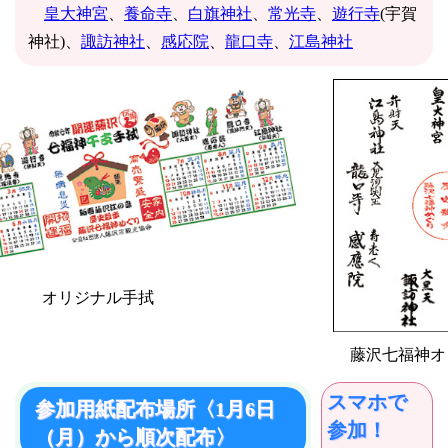
皇大神宮
、
養命寺
、
白旗神社
、
常光寺
、
遊行寺
(宇賀
神社)、
諏訪神社
、
感応院
、
龍口寺
、
江島神社
オリジナル手拭
藤沢七福神オ
スマホで
参加用紙配布場所〈1月6日
参加！
（月）から順次配布〉