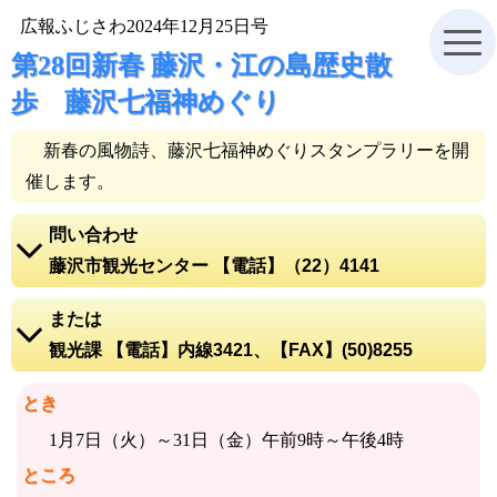
広報ふじさわ2024年12月25日号
第28回新春 藤沢・江の島歴史散
歩 藤沢七福神めぐり
新春の風物詩、藤沢七福神めぐりスタンプラリーを開
催します。
問い合わせ
藤沢市観光センター 【電話】（22）4141
電話をかける【電話】(22)4141
または
藤沢市観光センターホームページ
観光課 【電話】内線3421、【FAX】(50)8255
地図を表示
電話をかける【電話】内線3421
とき
観光課ホームページ
1月7日（火）～31日（金）午前9時～午後4時
地図を表示
ところ