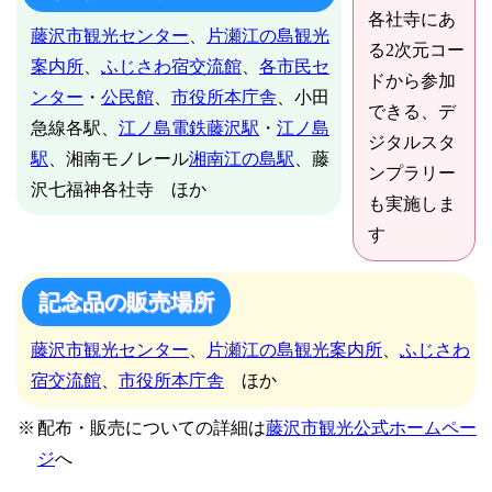
各社寺にあ
藤沢市観光センター
、
片瀬江の島観光
る2次元コー
案内所
、
ふじさわ宿交流館
、
各市民セ
ドから参加
ンター
・
公民館
、
市役所本庁舎
、小田
できる、デ
急線各駅、
江ノ島電鉄藤沢駅
・
江ノ島
ジタルスタ
駅
、湘南モノレール
湘南江の島駅
、藤
ンプラリー
沢七福神各社寺 ほか
も実施しま
す
記念品の販売場所
藤沢市観光センター
、
片瀬江の島観光案内所
、
ふじさわ
宿交流館
、
市役所本庁舎
ほか
配布・販売についての詳細は
藤沢市観光公式ホームペー
ジ
へ