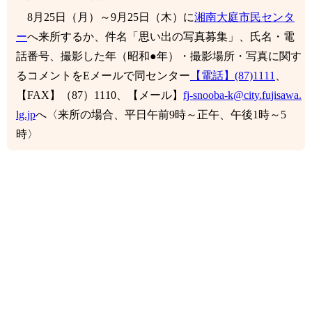
8月25日（月）～9月25日（木）に
湘南大庭市民センタ
ー
へ来所するか、件名「思い出の写真募集」、氏名・電
話番号、撮影した年（昭和●年）・撮影場所・写真に関す
るコメントをEメールで同センター
【電話】(87)1111
、
【FAX】（87）1110、【メール】
fj-snooba-k@city.fujisawa.
lg.jp
へ〈来所の場合、平日午前9時～正午、午後1時～5
時〉