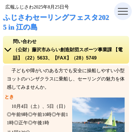
広報ふじさわ2025年8月25日号
ふじさわセーリングフェスタ202
5 in 江の島
問い合わせ
（公財）藤沢市みらい創造財団スポーツ事業課 【電
話】（22）5633、【FAX】（28）5749
電話をかける【電話】(22)5633
子どもや障がいのある方でも安全に操船しやすい小型
（公財）藤沢市みらい創造財団スポーツ事業課ホームペ
ヨットのハンザクラスに乗船し、セーリングの魅力を体
ージ
感してみませんか。
地図を表示
とき
10月4日（土）、5日（日）
◎午前9時◎午前10時◎午前1
1時◎正午◎午後1時