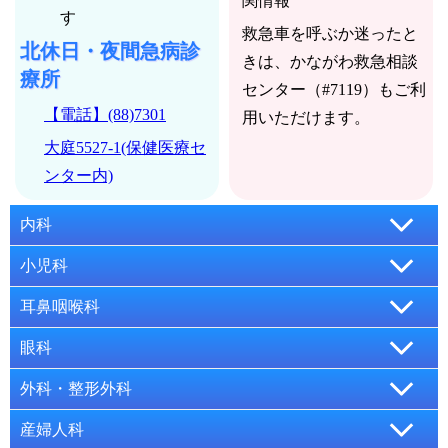
関情報
す
救急車を呼ぶか迷ったと
北休日・夜間急病診
きは、かながわ救急相談
療所
センター（#7119）もご利
【電話】(88)7301
用いただけます。
大庭5527-1(保健医療セ
ンター内)
内科
平日夜<午後8時～11時>
日曜・祝日昼<午前9時～
小児科
午後5時(正午～午後1時
受付時間…診療時間終
平日夜<午後8時～11時>
日曜・祝日昼<午前9時～
耳鼻咽喉科
はお休み)>
了30分前まで
午後5時(正午～午後1時
受付時間…診療時間終
日曜日・祝日<午前9時～午後5時(正午～午後1時はお休
眼科
受付時間…診療時間終
北休日・夜間急病診療
はお休み)>
了30分前まで
み)>
了30分前まで
所
日曜日・祝日<午前9時～午後5時(正午～午後1時はお休
外科・整形外科
受付時間…診療時間終
北休日・夜間急病診療
問い合わせ時間…午前9時～午後4時30分
南休日・夜間急病診療
み)>
【電話】(88)7301
了30分前まで
所
月～金曜日(夜間)<午後8時～翌朝午前8時>
産婦人科
当番医療機関で実施（北へお問い合わせください）
所
問い合わせ時間…午前9時～午後4時30分