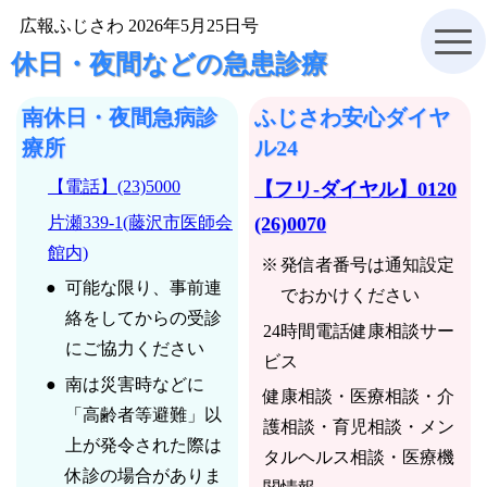
広報ふじさわ 2026年5月25日号
休日・夜間などの急患診療
南休日・夜間急病診
ふじさわ安心ダイヤ
療所
ル24
【電話】(23)5000
【フリ-ダイヤル】0120
片瀬339-1(藤沢市医師会
(26)0070
館内)
発信者番号は通知設定
可能な限り、事前連
でおかけください
絡をしてからの受診
24時間電話健康相談サー
にご協力ください
ビス
南は災害時などに
健康相談・医療相談・介
「高齢者等避難」以
護相談・育児相談・メン
上が発令された際は
タルヘルス相談・医療機
休診の場合がありま