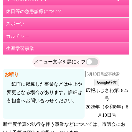
休日等の急患診療について
お知らせ
公金の収納手段が変わります
紙面3面
スポーツ
募集
市の職員を募集します
カルチャー
催し
第51回藤沢市民まつり ステージ出演者募集
生涯学習事業
講習・講座
障がい福祉サービスの利用者負担上限月額などの見直し
健康・保健
メニュー文字を黒に
オフ
について
妊娠・子育ての教室・相談
お断り
スマホの基本操作を相談してみませんか？
紙面に掲載した事業などは中止や
厚木飛行場周辺の住宅防音工事対象区域などの見直しに
広報ふじさわ第1825
変更となる場合があります。詳細は
ついて
号
各担当へお問い合わせください。
2026年（令和8年）6
紙面4面
月10日号
市営住宅の入居者を募集します
新年度予算の執行を伴う事業などについては、市議会にお
藤沢市小規模契約簡易登録を受け付けています