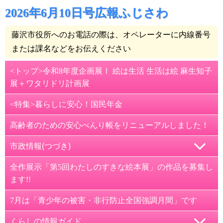
2026年6月10日号広報ふじさわ
藤沢市役所へのお電話の際は、オペレーターに内線番号
または課名などをお伝えください
<トップ>令和8年度企画展Ⅰ 絵は生活 生活は絵 麻生知子
展＋ワタリドリ計画展
<特集>暮らしに安心！国民年金
高齢者のための安心べんり帳をリニューアルしました！
市政情報(つづき)
紙面2面
全作展示「第5回わたしのすきな絵本展」の作品を募集し
ます!!
2026年度国民健康保険料のお知らせ
7月は「青少年の被害・非行防止全国強調月間」です
蚊が媒介する感染症に気を付けましょう
くらしの情報ガイド
こくほ等特定健康診査が始まりました