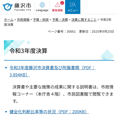
藤沢市
Language
緊急情報
メニュー
ホーム
>
市政情報
>
予算・財政
>
予算・決算
>
決算に関すること
> 令和3年
度決算
ページ番号：30661
更新日：2025年9月25日
令和3年度決算
令和3年度藤沢市決算書及び附属書類（PDF：
3,894KB）
決算書や主要な施策の成果に関する説明書は、市政情
報コーナー（本庁舎４階）、市民図書館で閲覧できま
す。
健全化判断比率等の状況（PDF：200KB）