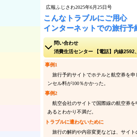
広報ふじさわ2025年6月25日号
こんなトラブルにご用心
インターネットでの旅行予
問い合わせ
消費生活センター 【電話】内線2592
電話をかける【電話】内線2592
事例1
消費生活センターホームページ
旅行予約サイトでホテルと航空券を申し
地図を表示
ンセル料が100％かかった。
事例2
航空会社のサイトで国際線の航空券を申
あるとわかり不満だ。
トラブルに遭わないために
旅行の解約や内容変更などは、サイトの