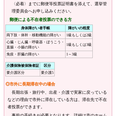
〈必着〉までに郵便等投票証明書を添えて、選挙管
理委員会へお申し込みください。
郵便による不在者投票のできる方
身体障がい者手帳
障がいの程度
両下肢・体幹・移動機能の障がい
1級もしくは2級
心臓・じん臓・呼吸器・ぼうこう・
1級もしくは3級
直腸・小腸の障がい
免疫・肝臓の障がい
1～3級
介護保険被保険者証
区分
要介護区分
要介護5
◎市外に長期滞在中の場合
長期出張・旅行中、出産・介護で実家に戻っている
などの理由で市外に滞在している方は、滞在先で不在
者投票ができます。
事前の手続きが必要となります。詳細は市のホーム