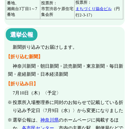
投票所：
番地、
投票所：
湘南台3丁目1～7
市営渋谷ケ原住宅
まちづくり協会ビル
（円
番地
集会所
行2-3-17）
選挙公報
新聞折り込みでお届けします。
【折り込む新聞】
神奈川新聞・朝日新聞・読売新聞・東京新聞・毎日新
聞・産経新聞・日本経済新聞
【折り込み日】
7月10日（木）〈予定〉
投票所入場整理券に同封のお知らせで記載している折
り込み予定日〈7月9日（水）〉から変更になりました
選挙公報は、
神奈川県
のホームページに掲載するほ
か、
各市民センター
、市内の主要な駅、郵便局などで