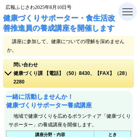
広報ふじさわ2025年8月10日号
健康づくりサポーター・食生活改
善推進員の養成講座を開催します
講座に参加して、健康についての理解を深めません
か。
問い合わせ
健康づくり課 【電話】（50）8430、【FAX】（28）
2280
電話をかける【電話】(50)8430
一緒に活動しませんか！
健康づくり課ホームページ
健康づくりサポーター養成講座
地図を表示
地域で健康づくりを広めるボランティア「健康づくり
サポーター」の養成講座を開催します。
講座分野・内容
とき