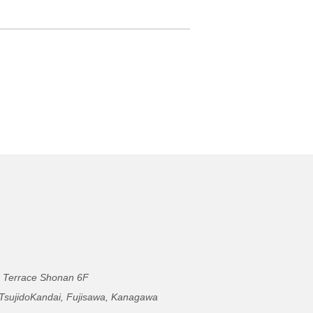
 Terrace Shonan 6F
 TsujidoKandai, Fujisawa, Kanagawa