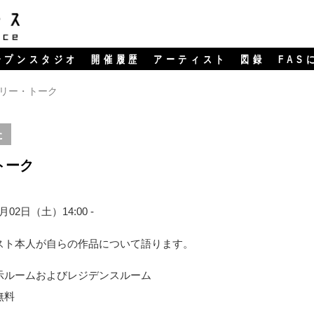
ープンスタジオ
開催履歴
アーティスト
図録
FAS
リー・トーク
た
トーク
2月02日（土）14:00 -
スト本人が自らの作品について語ります。
示ルームおよびレジデンスルーム
無料