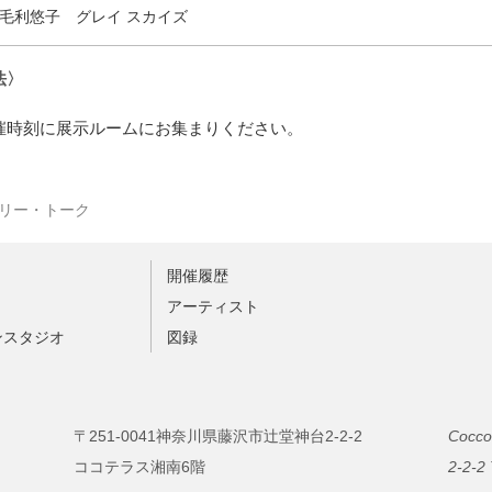
毛利悠子 グレイ スカイズ
法〉
催時刻に展示ルームにお集まりください。
リー・トーク
開催履歴
ト
アーティスト
ンスタジオ
図録
〒251-0041神奈川県藤沢市辻堂神台2-2-2
Cocco
ココテラス湘南6階
2-2-2