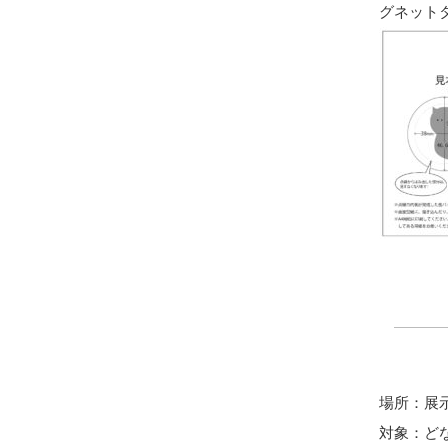
グネット
場所：展
対象：ど