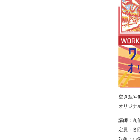
空き瓶や
オリジナ
講師：丸
定員：各
対象：小