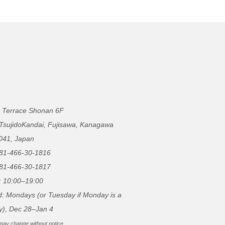
 Terrace Shonan 6F
 TsujidoKandai, Fujisawa, Kanagawa
041, Japan
81-466-30-1816
81-466-30-1817
: 10:00–19:00
d: Mondays (or Tuesday if Monday is a
y), Dec 28–Jan 4
may change without notice.