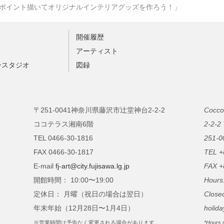
ポイント描いてオリジナルインテリアグッズを作ろう！」
開催履歴
ト
アーティスト
ンスタジオ
図録
〒251-0041神奈川県藤沢市辻堂神台2-2-2
Cocco
ココテラス湘南6階
2-2-2
TEL 0466-30-1816
251-0
FAX 0466-30-1817
TEL +
E-mail
fj-art@city.fujisawa.lg.jp
FAX +
開館時間： 10:00〜19:00
Hours
定休日： 月曜（祝日の場合は翌日）
Close
年末年始（12月28日〜1月4日）
holida
※営業時間は予告なく変更される場合があります。
*Hours 