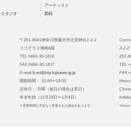
ト
アーティスト
ンスタジオ
図録
〒251-0041神奈川県藤沢市辻堂神台2-2-2
Cocco
ココテラス湘南6階
2-2-2
TEL 0466-30-1816
251-0
FAX 0466-30-1817
TEL +
E-mail
fj-art@city.fujisawa.lg.jp
FAX +
開館時間： 10:00〜19:00
Hours
定休日： 月曜（祝日の場合は翌日）
Close
年末年始（12月28日〜1月4日）
holida
※営業時間は予告なく変更される場合があります。
*Hours 