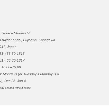
 Terrace Shonan 6F
 TsujidoKandai, Fujisawa, Kanagawa
041, Japan
81-466-30-1816
81-466-30-1817
: 10:00–19:00
d: Mondays (or Tuesday if Monday is a
y), Dec 28–Jan 4
may change without notice.