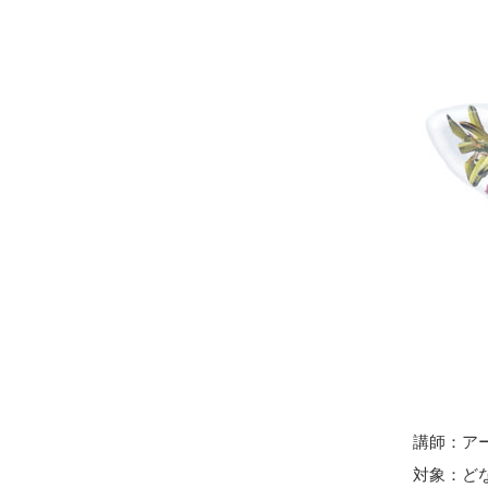
講師：ア
対象：ど