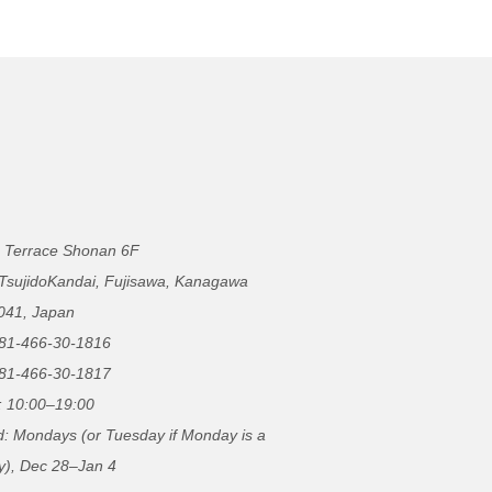
 Terrace Shonan 6F
 TsujidoKandai, Fujisawa, Kanagawa
041, Japan
81-466-30-1816
81-466-30-1817
: 10:00–19:00
d: Mondays (or Tuesday if Monday is a
y), Dec 28–Jan 4