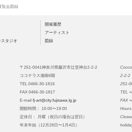
20」展覧会図録
開催履歴
ト
アーティスト
ンスタジオ
図録
〒251-0041神奈川県藤沢市辻堂神台2-2-2
Cocco
ココテラス湘南6階
2-2-2
TEL 0466-30-1816
251-0
FAX 0466-30-1817
TEL +
E-mail
fj-art@city.fujisawa.lg.jp
FAX +
開館時間： 10:00〜19:00
Hours
定休日： 月曜（祝日の場合は翌日）
Close
年末年始（12月28日〜1月4日）
holida