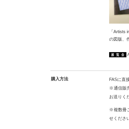
「Arti
の図版、
購入方法
FASに
※通信販
お送りく
※複数冊ご
せくださ