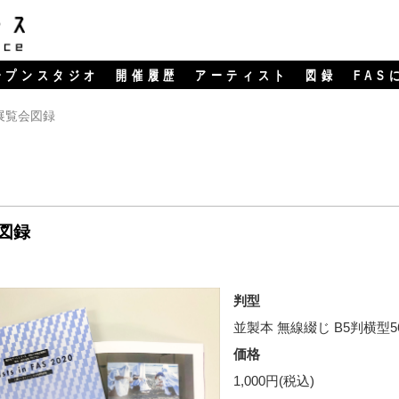
ープンスタジオ
開催履歴
アーティスト
図録
FAS
20」展覧会図録
会図録
判型
並製本 無線綴じ B5判横型5
価格
1,000円(税込)