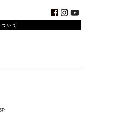
について
6P