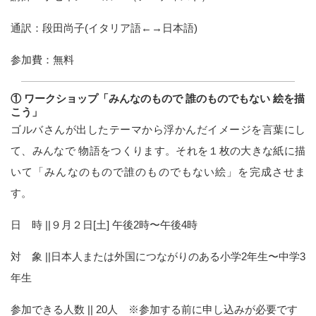
通訳：段田尚子(イタリア語←→日本語)
参加費：無料
① ワークショップ「みんなのもので 誰のものでもない 絵を描
こう」
ゴルバさんが出したテーマから浮かんだイメージを言葉にし
て、みんなで 物語をつくります。それを１枚の大きな紙に描
いて「みんなのもので誰のものでもない絵」を完成させま
す。
日 時 ||９月２日[土] 午後2時〜午後4時
対 象 ||日本人または外国につながりのある小学2年生〜中学3
年生
参加できる人数 || 20人 ※参加する前に申し込みが必要です