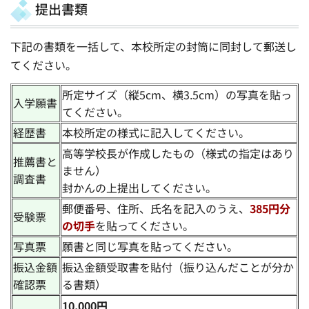
提出書類
下記の書類を一括して、本校所定の封筒に同封して郵送し
てください。
所定サイズ（縦5cm、横3.5cm）の写真を貼っ
入学願書
てください。
経歴書
本校所定の様式に記入してください。
高等学校長が作成したもの（様式の指定はあり
推薦書と
ません）
調査書
封かんの上提出してください。
郵便番号、住所、氏名を記入のうえ、
385円分
受験票
の切手
を貼ってください。
写真票
願書と同じ写真を貼ってください。
振込金額
振込金額受取書を貼付（振り込んだことが分か
確認票
る書類）
10,000円