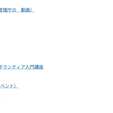
管理庁の 動画）
ボランティア入門講座
イベント）
て