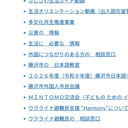
ふじさわ生活ガイド動画
生活オリエンテーション動画（出入国在留
多文化共生推進事業
災害の 情報
生活に 必要な 情報
外国につながりのある方の 相談窓口
藤沢市の 日本語教室
２０２６年度（令和８年度）藤沢市日本語
藤沢市外国人市民会議
ＭＩＮＴＯＭＯ交流会（子どもの ための 
ウクライナ避難民支援 “Harmony”につい
ウクライナ避難民の 相談窓口