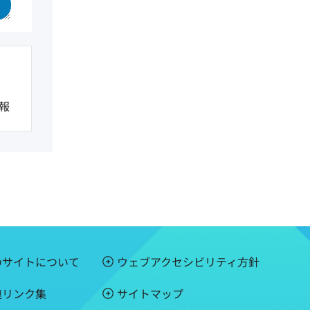
報
のサイトについて
ウェブアクセシビリティ方針
連リンク集
サイトマップ