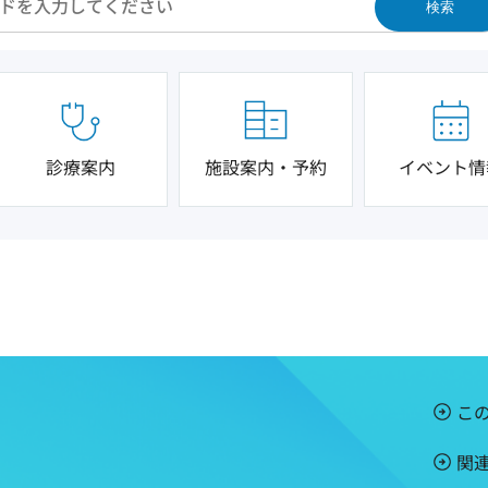
検索
診療案内
施設案内・予約
イベント情
こ
関