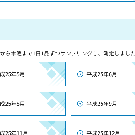
から木曜まで1日1品ずつサンプリングし、測定しまし
成25年5月
平成25年6月
成25年8月
平成25年9月
成25年11月
平成25年12月