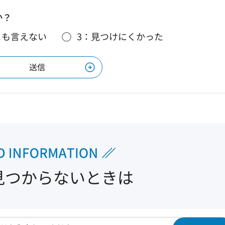
か？
とも言えない
3：見つけにくかった
見つからないときは