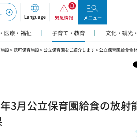
ー
Language
緊急情報
メニュー
・医療・福祉
子育て・教育
文化・観光
育施設
>
認可保育施設
>
公立保育園をご紹介します
>
公立保育園給食食
26年3月公立保育園給食の放射
果