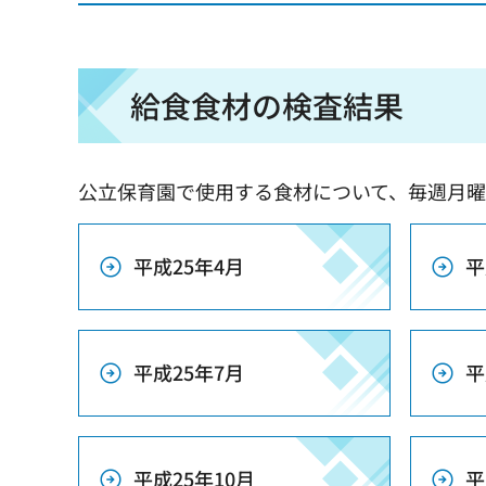
給食食材の検査結果
公立保育園で使用する食材について、毎週月曜
平成25年4月
平
平成25年7月
平
平成25年10月
平