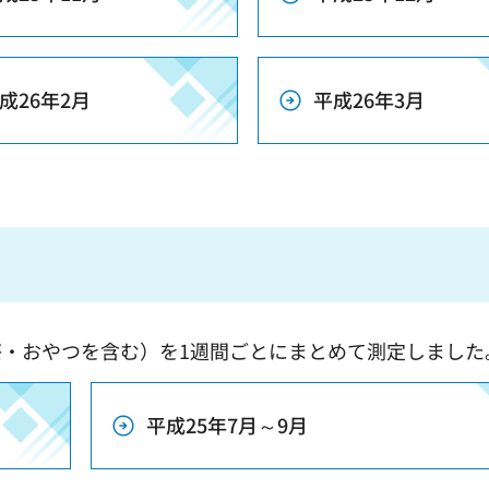
成26年2月
平成26年3月
・おやつを含む）を1週間ごとにまとめて測定しました
平成25年7月～9月