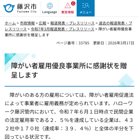
藤沢市
Language
緊急情報
メニュー
ホーム
>
市政情報
>
広報
>
報道発表・プレスリリース
>
過去の報道発表・プ
レスリリース
>
令和7年3月報道発表・プレスリリース
> 障がい者雇用優良事
業所に感謝状を贈呈します
ページ番号：33785
更新日：2026年3月17日
障がい者雇用優良事業所に感謝状を贈
呈します
障がいのある方の雇用については、障がい者雇用促進法
によって事業者に雇用義務が定められています。ハローワ
ーク藤沢管内において、令和７年６月１日時点で民間企業
の法定雇用率である２．５％を達成している企業は、４３
２社中１７０社（達成率：３９．４％）と全体の半分を下
回っている状況です。