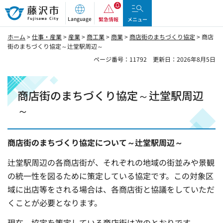
藤沢市
Language
緊急情報
メニュー
ホーム
>
仕事・産業
>
産業
>
商工業
>
商業
>
商店街のまちづくり協定
> 商店
街のまちづくり協定～辻堂駅周辺～
ページ番号：11792
更新日：2026年8月5日
商店街のまちづくり協定～辻堂駅周辺
～
商店街のまちづくり協定について～辻堂駅周辺～
辻堂駅周辺の各商店街が、それぞれの地域の街並みや景観
の統一性を図るために策定している協定です。この対象区
域に出店等をされる場合は、各商店街と協議をしていただ
くことが必要となります。
現在、協定を策定している商店街は次のとおりです。