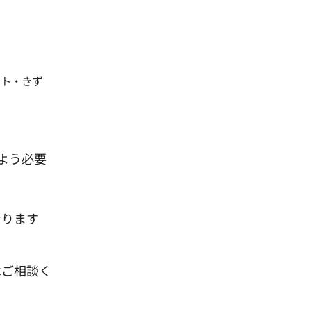
ート・きず
よう必要
なります
はご相談く