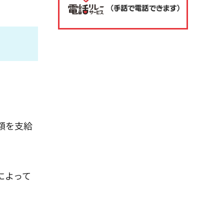
額を支給
によって
。