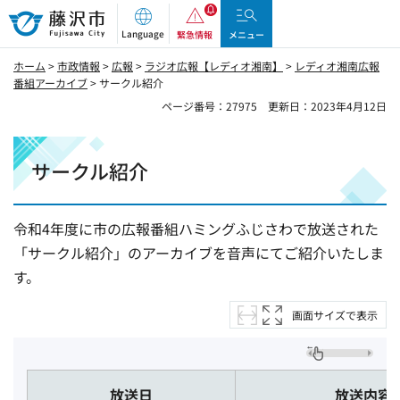
藤沢市
Language
緊急情報
メニュー
ホーム
>
市政情報
>
広報
>
ラジオ広報【レディオ湘南】
>
レディオ湘南広報
番組アーカイブ
> サークル紹介
ページ番号：27975
更新日：2023年4月12日
サークル紹介
令和4年度に市の広報番組ハミングふじさわで放送された
「サークル紹介」のアーカイブを音声にてご紹介いたしま
す。
画面サイズで表示
放送日
放送内容