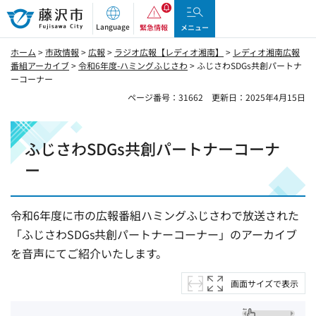
藤沢市
Language
緊急情報
メニュー
ホーム
>
市政情報
>
広報
>
ラジオ広報【レディオ湘南】
>
レディオ湘南広報
番組アーカイブ
>
令和6年度-ハミングふじさわ
> ふじさわSDGs共創パートナ
ーコーナー
ページ番号：31662
更新日：2025年4月15日
ふじさわSDGs共創パートナーコーナ
ー
令和6年度に市の広報番組ハミングふじさわで放送された
「ふじさわSDGs共創パートナーコーナー」のアーカイブ
を音声にてご紹介いたします。
画面サイズで表示