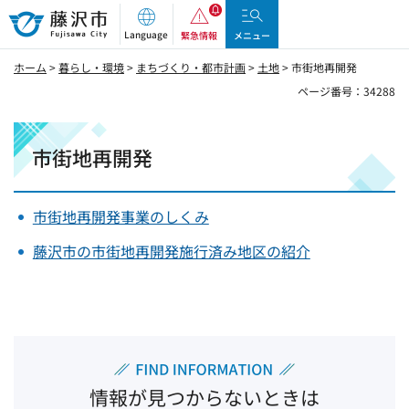
藤沢市
Language
緊急情報
メニュー
ホーム
>
暮らし・環境
>
まちづくり・都市計画
>
土地
> 市街地再開発
ページ番号：34288
市街地再開発
市街地再開発事業のしくみ
藤沢市の市街地再開発施行済み地区の紹介
情報が見つからないときは