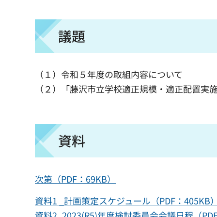
議題
（１）令和５年度の取組内容について
（２）「藤沢市立学校適正規模・適正配置実施
資料
次第（PDF：69KB）
資料1 _計画策定スケジュール（PDF：405KB
資料2_2023(R5)年度検討委員会会議日程（PDF