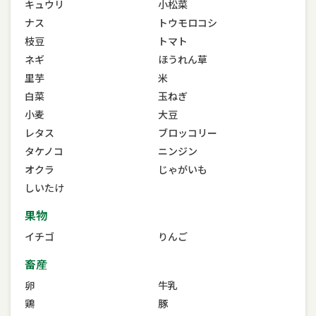
キュウリ
小松菜
ナス
トウモロコシ
枝豆
トマト
ネギ
ほうれん草
里芋
米
白菜
玉ねぎ
小麦
大豆
レタス
ブロッコリー
タケノコ
ニンジン
オクラ
じゃがいも
しいたけ
果物
イチゴ
りんご
畜産
卵
牛乳
鶏
豚