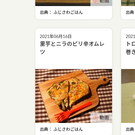
動画
出典： ふじさわごはん
出典
2021年06月16日
202
里芋とニラのピリ辛オムレ
ト
ツ
巻
動画
出典： ふじさわごはん
出典