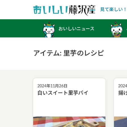
見て楽しい
Main Navigation
おいしいニュース
アイテム:
里芋
のレシピ
2024年11月26日
202
白いスイート里芋パイ
揚