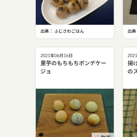
出典： ふじさわごはん
出典
2021年06月16日
202
里芋のもちもちポンデケー
揚
ジョ
の