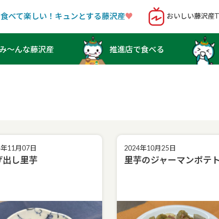
！食べて楽しい！キュンとする藤沢産
♥︎
おいしい藤沢産T
み〜んな藤沢産
推進店で食べる
4年11月07日
2024年10月25日
げ出し里芋
里芋のジャーマンポテ