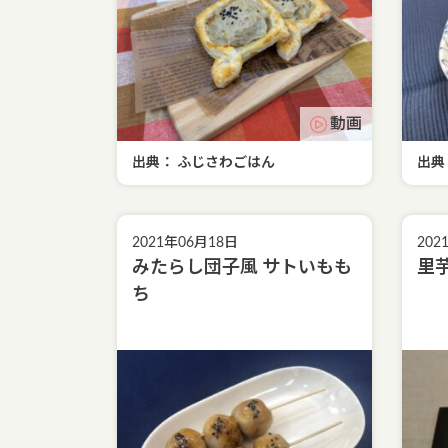
動画
出典： ふじさわごはん
出典
2021年06月18日
202
みたらし団子風 サトいもも
里
ち