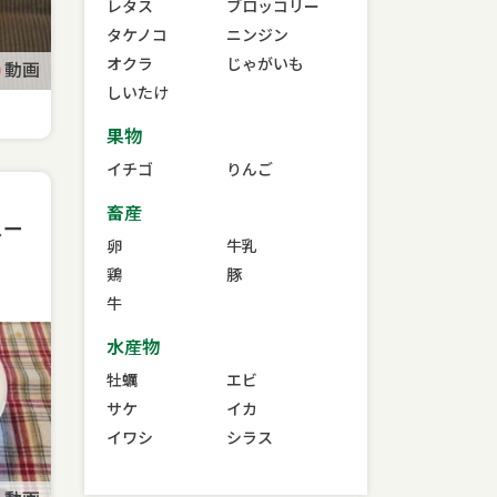
レタス
ブロッコリー
タケノコ
ニンジン
オクラ
じゃがいも
動画
しいたけ
果物
イチゴ
りんご
畜産
スー
卵
牛乳
鶏
豚
牛
水産物
牡蠣
エビ
サケ
イカ
イワシ
シラス