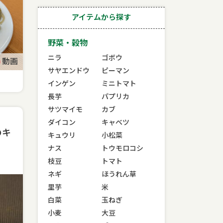
アイテムから探す
野菜・穀物
ニラ
ゴボウ
動画
サヤエンドウ
ピーマン
インゲン
ミニトマト
長芋
パプリカ
サツマイモ
カブ
ダイコン
キャベツ
のキ
キュウリ
小松菜
ナス
トウモロコシ
枝豆
トマト
ネギ
ほうれん草
里芋
米
白菜
玉ねぎ
小麦
大豆