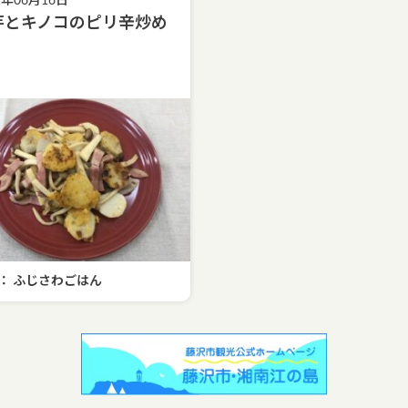
1年06月16日
芋とキノコのピリ辛炒め
： ふじさわごはん