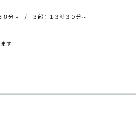
０分～ / ３部：１３時３０分～
きます