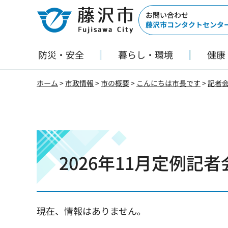
藤沢市
お問い合わせ
藤沢市コンタクトセンタ
防災・安全
暮らし・環境
健康
ホーム
>
市政情報
>
市の概要
>
こんにちは市長です
>
記者
2026年11月定例記
現在、情報はありません。