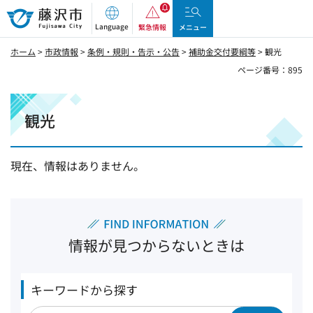
藤沢市
Language
緊急情報
メニュー
ホーム
>
市政情報
>
条例・規則・告示・公告
>
補助金交付要綱等
> 観光
ページ番号：895
観光
現在、情報はありません。
情報が見つからないときは
キーワードから探す