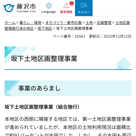
藤沢市
Language
緊急情報
メニュー
ホーム
>
暮らし・環境
>
まちづくり・都市計画
>
土地
>
区画整理
>
土地区画
整理施行済み地区
>
坂下地区
> 坂下土地区画整理事業
ページ番号：10561
更新日：2025年12月12日
坂下土地区画整理事業
事業のあらまし
坂下土地区画整理事業（組合施行）
本地区の西側に隣接する地区では、第一土地区画整理事業
が進められていましたが、本地区の土地利用現況は面積比
で約91パーセントが水田でした。しかし、その水田も周辺