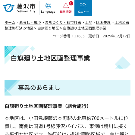
藤沢市
Language
緊急情報
メニュー
ホーム
>
暮らし・環境
>
まちづくり・都市計画
>
土地
>
区画整理
>
土地区画
整理施行済み地区
>
白旗廻り地区
> 白旗廻り土地区画整理事業
ページ番号：11685
更新日：2025年12月12日
白旗廻り土地区画整理事業
事業のあらまし
白旗廻り土地区画整理事業（組合施行）
本地区は、小田急線藤沢本町駅の北東約700メートルに位
置し、南側は国道1号線藤沢バイパス、東側は境川に接す
る平坦な地区です。施行前は市街化調整区域で、主に畑と