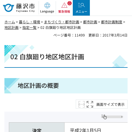
藤沢市
Language
緊急情報
メニュー
ホーム
>
暮らし・環境
>
まちづくり・都市計画
>
都市計画
>
都市計画制度
>
地区計画
>
指定一覧
> 02 白旗廻り地区地区計画
ページ番号：11499
更新日：2017年3月14日
02 白旗廻り地区地区計画
地区計画の概要
画面サイズで表示
平成2年1月5日
決定