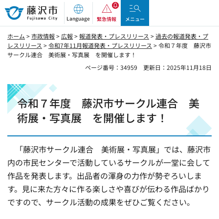
藤沢市
Language
緊急情報
メニュー
ホーム
>
市政情報
>
広報
>
報道発表・プレスリリース
>
過去の報道発表・プ
レスリリース
>
令和7年11月報道発表・プレスリリース
> 令和７年度 藤沢市
サークル連合 美術展・写真展 を開催します！
ページ番号：34959
更新日：2025年11月18日
令和７年度 藤沢市サークル連合 美
術展・写真展 を開催します！
「藤沢市サークル連合 美術展・写真展」では、藤沢市
内の市民センターで活動しているサークルが一堂に会して
作品を発表します。出品者の渾身の力作が勢ぞろいしま
す。見に来た方々に作る楽しさや喜びが伝わる作品ばかり
ですので、サークル活動の成果をぜひご覧ください。