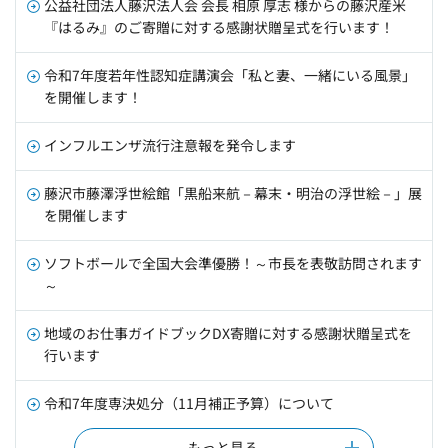
公益社団法人藤沢法人会 会長 相原 厚志 様からの藤沢産米
『はるみ』のご寄贈に対する感謝状贈呈式を行います！
令和7年度若年性認知症講演会「私と妻、一緒にいる風景」
を開催します！
インフルエンザ流行注意報を発令します
藤沢市藤澤浮世絵館「黒船来航－幕末・明治の浮世絵－」展
を開催します
ソフトボールで全国大会準優勝！～市長を表敬訪問されます
～
地域のお仕事ガイドブックDX寄贈に対する感謝状贈呈式を
行います
令和7年度専決処分（11月補正予算）について
もっと見る