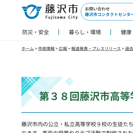
藤沢市
お問い合わせ
藤沢市コンタクトセンタ
防災・安全
暮らし・環境
健康
ホーム
>
市政情報
>
広報
>
報道発表・プレスリリース
>
過
第３８回藤沢市高等学
藤沢市内の公立・私立高等学校９校の生徒た
ります。美術の授業やクラブ活動で制作され