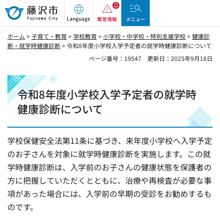
藤沢市
Language
緊急情報
メニュー
ホーム
>
子育て・教育
>
学校教育
>
小学校・中学校・特別支援学校
>
健康診
断・就学時健康診断
> 令和8年度小学校入学予定者の就学時健康診断について
ページ番号：19547
更新日：2025年9月18日
令和8年度小学校入学予定者の就学時
健康診断について
学校保健安全法第11条に基づき、来年度小学校へ入学予定
のお子さんを対象に就学時健康診断を実施します。この就
学時健康診断は、入学前のお子さんの健康状態を保護者の
方に把握していただくとともに、治療や再検査が必要な事
項があった場合には、入学前の早期の受診をお勧めするも
のです。