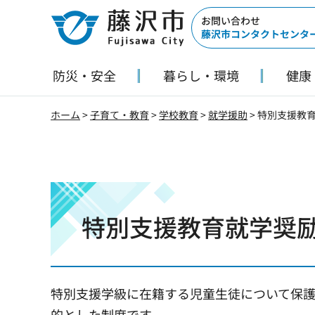
藤沢市
お問い合わせ
藤沢市コンタクトセンタ
防災・安全
暮らし・環境
健康
ホーム
>
子育て・教育
>
学校教育
>
就学援助
> 特別支援教
特別支援教育就学奨
特別支援学級に在籍する児童生徒について保
的とした制度です。