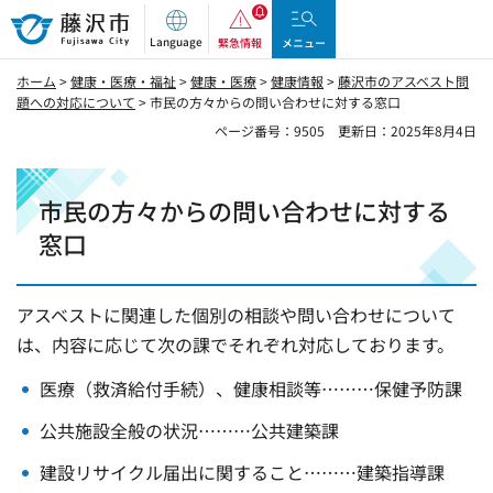
藤沢市
Language
緊急情報
メニュー
ホーム
>
健康・医療・福祉
>
健康・医療
>
健康情報
>
藤沢市のアスベスト問
題への対応について
> 市民の方々からの問い合わせに対する窓口
ページ番号：9505
更新日：2025年8月4日
市民の方々からの問い合わせに対する
窓口
アスベストに関連した個別の相談や問い合わせについて
は、内容に応じて次の課でそれぞれ対応しております。
医療（救済給付手続）、健康相談等………保健予防課
公共施設全般の状況………公共建築課
建設リサイクル届出に関すること………建築指導課