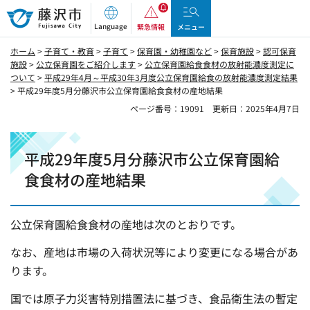
藤沢市
Language
緊急情報
メニュー
ホーム
>
子育て・教育
>
子育て
>
保育園・幼稚園など
>
保育施設
>
認可保育
施設
>
公立保育園をご紹介します
>
公立保育園給食食材の放射能濃度測定に
ついて
>
平成29年4月～平成30年3月度公立保育園給食の放射能濃度測定結果
> 平成29年度5月分藤沢市公立保育園給食食材の産地結果
ページ番号：19091
更新日：2025年4月7日
平成29年度5月分藤沢市公立保育園給
食食材の産地結果
公立保育園給食食材の産地は次のとおりです。
なお、産地は市場の入荷状況等により変更になる場合があ
ります。
国では原子力災害特別措置法に基づき、食品衛生法の暫定