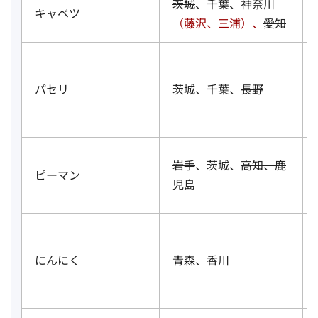
茨城
、千葉、神奈川
キャベツ
（藤沢、三浦）、
愛知
パセリ
茨城、千葉、
長野
岩手
、茨城、
高知、鹿
ピーマン
児島
にんにく
青森、
香川