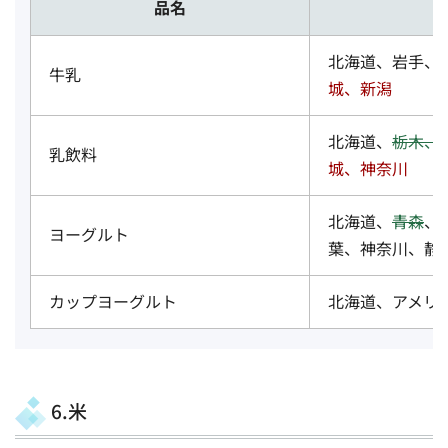
品名
北海道、岩手、
牛乳
城、新潟
北海道、
栃木、
乳飲料
城、神奈川
北海道、
青森
、
ヨーグルト
葉、神奈川、静
カップヨーグルト
北海道、アメリ
6.米