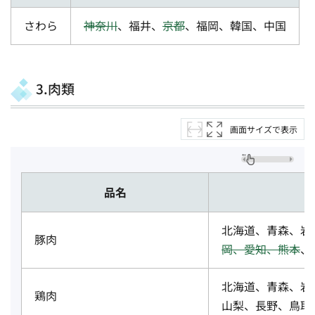
さわら
神奈川
、福井、
京都
、福岡、韓国、中国
3.肉類
画面サイズで表示
品名
北海道、青森、岩
豚肉
岡、愛知、熊本
、
北海道、青森、岩
鶏肉
山梨、長野、鳥取