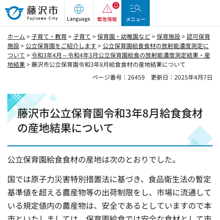
藤沢市
Language
緊急情報
メニュー
ホーム
>
子育て・教育
>
子育て
>
保育園・幼稚園など
>
保育施設
>
認可保育
施設
>
公立保育園をご紹介します
>
公立保育園給食食材の放射能濃度測定に
ついて
>
令和3年4月～令和4年3月公立保育園給食の放射能濃度測定結果・産
地結果
> 藤沢市公立保育園令和3年8月給食食材の産地結果について
ページ番号：26459
更新日：2025年4月7日
藤沢市公立保育園令和3年8月給食食材
の産地結果について
公立保育園給食食材の産地は次のとおりでした。
国では原子力災害特別措置法に基づき、食品衛生法の暫定
基準値を超える農産物等の出荷制限をし、市場に流通して
いる規定値内の農産物は、安全であるとしていますので本
市といたしましては、保育園給食では安全な食材として市