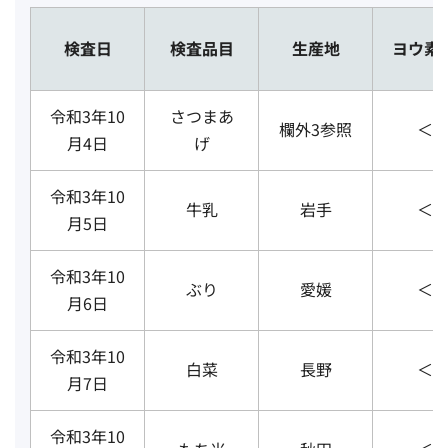
検査日
検査品目
生産地
ヨウ素1
令和3年10
さつまあ
欄外3参照
＜3
月4日
げ
令和3年10
牛乳
岩手
＜3
月5日
令和3年10
ぶり
愛媛
＜3
月6日
令和3年10
白菜
長野
＜3
月7日
令和3年10