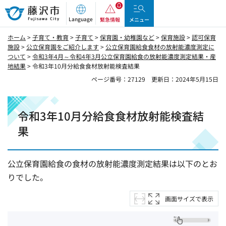
藤沢市
Language
緊急情報
メニュー
ホーム
>
子育て・教育
>
子育て
>
保育園・幼稚園など
>
保育施設
>
認可保育
施設
>
公立保育園をご紹介します
>
公立保育園給食食材の放射能濃度測定に
ついて
>
令和3年4月～令和4年3月公立保育園給食の放射能濃度測定結果・産
地結果
> 令和3年10月分給食食材放射能検査結果
ページ番号：27129
更新日：2024年5月15日
令和3年10月分給食食材放射能検査結
果
公立保育園給食の食材の放射能濃度測定結果は以下のとお
りでした。
画面サイズで表示