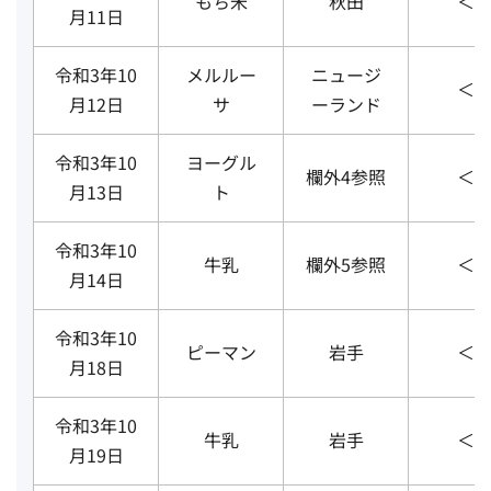
もち米
秋田
＜3
月11日
令和3年10
メルルー
ニュージ
＜3
月12日
サ
ーランド
令和3年10
ヨーグル
欄外4参照
＜3
月13日
ト
令和3年10
牛乳
欄外5参照
＜3
月14日
令和3年10
ピーマン
岩手
＜3
月18日
令和3年10
牛乳
岩手
＜3
月19日