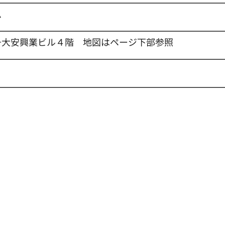
ム
番8号大安興業ビル４階 地図はページ下部参照