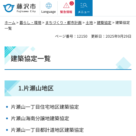
藤沢市
Language
緊急情報
メニュー
ホーム
>
暮らし・環境
>
まちづくり・都市計画
>
土地
>
建築協定
> 建築協定
一覧
ページ番号：12150
更新日：2025年9月29日
建築協定一覧
1.片瀬山地区
片瀬山一丁目住宅地区建築協定
片瀬山海南分譲地建築協定
片瀬山一丁目都計道地区建築協定