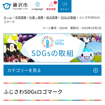
藤沢市
Language
緊急情報
メニュー
ホーム
>
市政情報
>
計画・施策
>
総合政策
>
SDGsの取組
> ふじさわSDGsロ
ゴマーク
ページ番号：28248
更新日：2025年10月1日
SDGsの取組
カテゴリーを見る
ふじさわSDGsロゴマーク