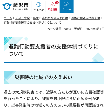
藤沢市
Language
緊急情報
メニュー
ホーム
>
防災・安全
>
防災
>
市の取り組みや制度
>
避難行動要支援者支援
>
避難行動要支援者の支援体制づくりについて
ページ番号：9085
更新日：2026年4月1日
避難行動要支援者の支援体制づくりに
ついて
災害時の地域での支えあい
過去の大規模災害では、近隣の方たちが互いに安否確認等
を行ったことにより、被害を最小限に食い止めた例があ
り、災害発生時の地域での支えあいの重要性が再認識され