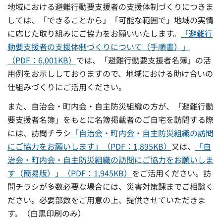
地域における避難行動要支援者の支援体制づくりにつきま
しては、「できることから」「可能な範囲で」地域の実情
に応じた取り組みにご協力をお願いいたします。
「避難行
動要支援者の支援体制づくりについて（手順書）」
（PDF：6,001KB）
では、「避難行動要支援者名簿」の活
用例をお示ししておりますので、地域における助け合いの
仕組みづくりにご活用ください。
また、自治会・町内会・自主防災組織の方が、「避難行動
要支援者名簿」をもとに名簿掲載者のご自宅を訪問する際
には、訪問チラシ
「自治会・町内会・自主防災組織の訪問
にご協力をお願いします」（PDF：1,895KB）
又は、
「自
治会・町内会・自主防災組織の訪問にご協力をお願いしま
す（簡易版）」（PDF：1,945KB）
をご活用ください。訪
問チラシが多数必要な場合には、災害対策課までご相談く
ださい。必要部数をご用意の上、提供させていただきま
す。（白黒印刷のみ）