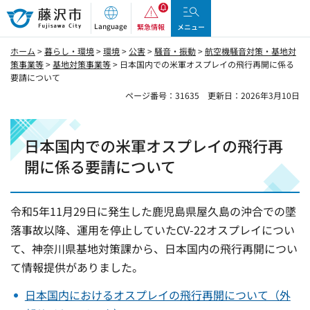
藤沢市
Language
緊急情報
メニュー
ホーム
>
暮らし・環境
>
環境
>
公害
>
騒音・振動
>
航空機騒音対策・基地対
策事業等
>
基地対策事業等
> 日本国内での米軍オスプレイの飛行再開に係る
要請について
ページ番号：31635
更新日：2026年3月10日
日本国内での米軍オスプレイの飛行再
開に係る要請について
令和5年11月29日に発生した鹿児島県屋久島の沖合での墜
落事故以降、運用を停止していたCV-22オスプレイについ
て、神奈川県基地対策課から、日本国内の飛行再開につい
て情報提供がありました。
日本国内におけるオスプレイの飛行再開について（外