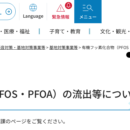
ー
Language
緊急情報
メニュー
・医療・福祉
子育て・教育
文化・観光
騒音対策・基地対策事業等
>
基地対策事業等
> 有機フッ素化合物（PFO
FOS・PFOA）の流出等につ
全課のページをご覧ください。