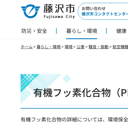
藤沢市
お問い合わせ
藤沢市コンタクトセンタ
防災・安全
暮らし・環境
健康
ホーム
>
暮らし・環境
>
環境
>
公害
>
騒音・振動
>
航空機
有機フッ素化合物（P
有機フッ素化合物の詳細については、環境保