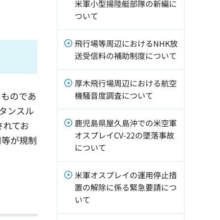
米軍小型揚陸艇部隊の新編に
ついて
飛行場等周辺におけるNHK放
送受信料の補助制度について
厚木飛行場周辺における航空
るものであ
機騒音度調査について
タンスル
鹿児島県屋久島沖での米空軍
されてお
オスプレイCV-22の墜落事故
用等が規制
について
米軍オスプレイの運用停止措
置の解除に係る緊急要請につ
いて