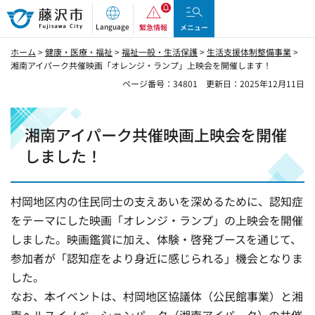
藤沢市
Language
緊急情報
メニュー
ホーム
>
健康・医療・福祉
>
福祉一般・生活保護
>
生活支援体制整備事業
>
湘南アイパーク共催映画「オレンジ・ランプ」上映会を開催します！
ページ番号：34801
更新日：2025年12月11日
湘南アイパーク共催映画上映会を開催
しました！
村岡地区内の住民同士の支えあいを深めるために、認知症
をテーマにした映画「オレンジ・ランプ」の上映会を開催
しました。映画鑑賞に加え、体験・啓発ブースを通じて、
参加者が「認知症をより身近に感じられる」機会となりま
した。
なお、本イベントは、村岡地区協議体（公民館事業）と湘