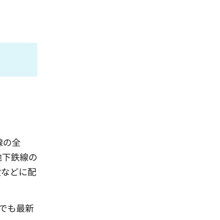
線の全
地下鉄線の
設などに配
でも最新